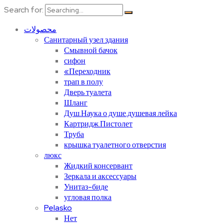
Search for:
محصولات
Санитарный узел здания
Смывной бачок
сифон
«Переходник
трап в полу
Дверь туалета
Шланг
Душ.Наука о душе.душевая лейка
Картридж.Пистолет
Труба
крышка туалетного отверстия
люкс
Жидкий консервант
Зеркала и аксессуары
Унитаз-биде
угловая полка
Pelasko
Нет