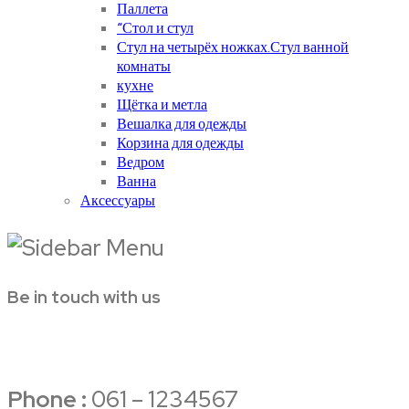
Паллета
“Стол и стул
Стул на четырёх ножках.Стул ванной
комнаты
кухне
Щётка и метла
Вешалка для одежды
Корзина для одежды
Ведром
Ванна
Аксессуары
Be in touch with us
Phone :
061 – 1234567