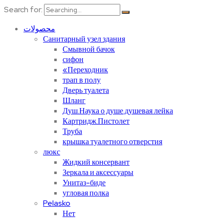
Search for:
محصولات
Санитарный узел здания
Смывной бачок
сифон
«Переходник
трап в полу
Дверь туалета
Шланг
Душ.Наука о душе.душевая лейка
Картридж.Пистолет
Труба
крышка туалетного отверстия
люкс
Жидкий консервант
Зеркала и аксессуары
Унитаз-биде
угловая полка
Pelasko
Нет