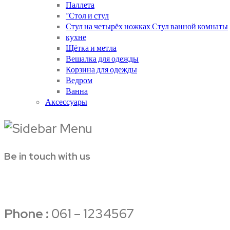
Паллета
“Стол и стул
Стул на четырёх ножках.Стул ванной комнаты
кухне
Щётка и метла
Вешалка для одежды
Корзина для одежды
Ведром
Ванна
Аксессуары
Be in touch with us
Phone :
061 – 1234567