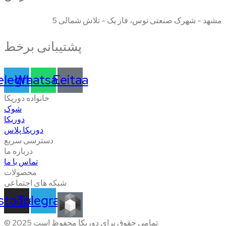
مشهد - شهرک صنعتی توس، فاز یک - تلاش شمالی 5
پشتیبانی برخط
elegram
Whatsapp
Eeitaa
خانواده دوریکا
شوک
دوریکا
دوریکا پلاس
دسترسی سریع
درباره ما
تماس با ما
محصولات
شبکه های اجتماعی
nstagram
Telegram
© 2025 تمامی حقوق برای دوریکا محفوظ است.