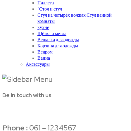
Паллета
“Стол и стул
Стул на четырёх ножках.Стул ванной
комнаты
кухне
Щётка и метла
Вешалка для одежды
Корзина для одежды
Ведром
Ванна
Аксессуары
Be in touch with us
Phone :
061 – 1234567