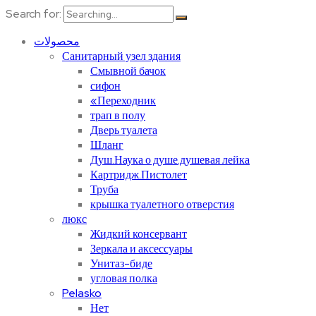
Search for:
محصولات
Санитарный узел здания
Смывной бачок
сифон
«Переходник
трап в полу
Дверь туалета
Шланг
Душ.Наука о душе.душевая лейка
Картридж.Пистолет
Труба
крышка туалетного отверстия
люкс
Жидкий консервант
Зеркала и аксессуары
Унитаз-биде
угловая полка
Pelasko
Нет