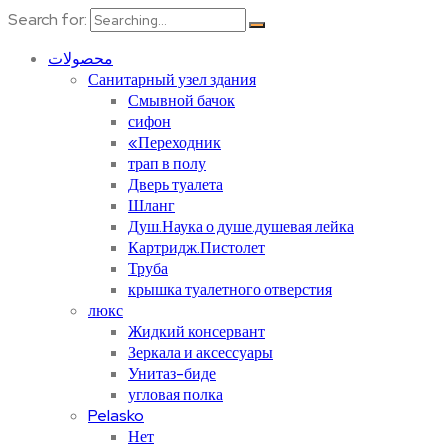
Search for:
محصولات
Санитарный узел здания
Смывной бачок
сифон
«Переходник
трап в полу
Дверь туалета
Шланг
Душ.Наука о душе.душевая лейка
Картридж.Пистолет
Труба
крышка туалетного отверстия
люкс
Жидкий консервант
Зеркала и аксессуары
Унитаз-биде
угловая полка
Pelasko
Нет