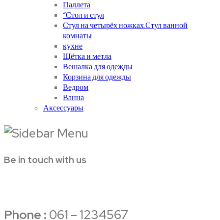
Паллета
“Стол и стул
Стул на четырёх ножках.Стул ванной
комнаты
кухне
Щётка и метла
Вешалка для одежды
Корзина для одежды
Ведром
Ванна
Аксессуары
Be in touch with us
Phone :
061 – 1234567