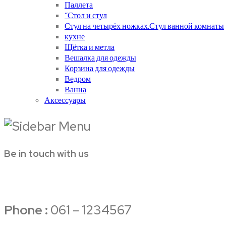
Паллета
“Стол и стул
Стул на четырёх ножках.Стул ванной комнаты
кухне
Щётка и метла
Вешалка для одежды
Корзина для одежды
Ведром
Ванна
Аксессуары
Be in touch with us
Phone :
061 – 1234567