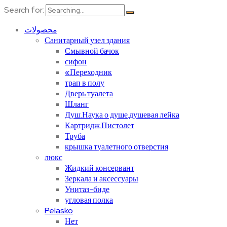
Search for:
محصولات
Санитарный узел здания
Смывной бачок
сифон
«Переходник
трап в полу
Дверь туалета
Шланг
Душ.Наука о душе.душевая лейка
Картридж.Пистолет
Труба
крышка туалетного отверстия
люкс
Жидкий консервант
Зеркала и аксессуары
Унитаз-биде
угловая полка
Pelasko
Нет