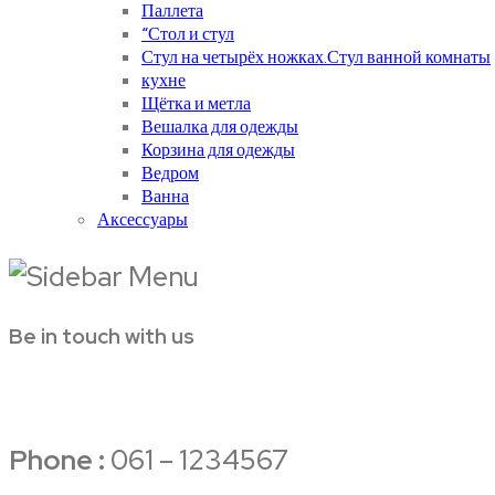
Паллета
“Стол и стул
Стул на четырёх ножках.Стул ванной комнаты
кухне
Щётка и метла
Вешалка для одежды
Корзина для одежды
Ведром
Ванна
Аксессуары
Be in touch with us
Phone :
061 – 1234567