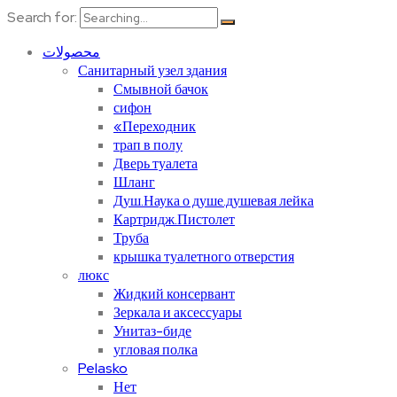
Search for:
محصولات
Санитарный узел здания
Смывной бачок
сифон
«Переходник
трап в полу
Дверь туалета
Шланг
Душ.Наука о душе.душевая лейка
Картридж.Пистолет
Труба
крышка туалетного отверстия
люкс
Жидкий консервант
Зеркала и аксессуары
Унитаз-биде
угловая полка
Pelasko
Нет