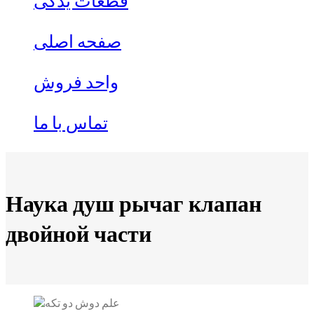
قطعات یدکی
صفحه اصلی
واحد فروش
تماس با ما
Наука душ рычаг клапан
двойной части