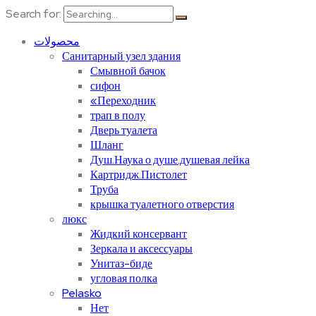
Search for:
محصولات
Санитарный узел здания
Смывной бачок
сифон
«Переходник
трап в полу
Дверь туалета
Шланг
Душ.Наука о душе.душевая лейка
Картридж.Пистолет
Труба
крышка туалетного отверстия
люкс
Жидкий консервант
Зеркала и аксессуары
Унитаз-биде
угловая полка
Pelasko
Нет