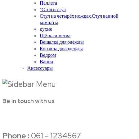
Паллета
“Стол и стул
Стул на четырёх ножках.Стул ванной
комнаты
кухне
Щётка и метла
Вешалка для одежды
Корзина для одежды
Ведром
Ванна
Аксессуары
Be in touch with us
Phone :
061 – 1234567