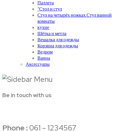
Паллета
“Стол и стул
Стул на четырёх ножках.Стул ванной
комнаты
кухне
Щётка и метла
Вешалка для одежды
Корзина для одежды
Ведром
Ванна
Аксессуары
Be in touch with us
Phone :
061 – 1234567