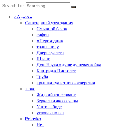
Search for:
محصولات
Санитарный узел здания
Смывной бачок
сифон
«Переходник
трап в полу
Дверь туалета
Шланг
Душ.Наука о душе.душевая лейка
Картридж.Пистолет
Труба
крышка туалетного отверстия
люкс
Жидкий консервант
Зеркала и аксессуары
Унитаз-биде
угловая полка
Pelasko
Нет