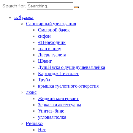
Search for:
محصولات
Санитарный узел здания
Смывной бачок
сифон
«Переходник
трап в полу
Дверь туалета
Шланг
Душ.Наука о душе.душевая лейка
Картридж.Пистолет
Труба
крышка туалетного отверстия
люкс
Жидкий консервант
Зеркала и аксессуары
Унитаз-биде
угловая полка
Pelasko
Нет