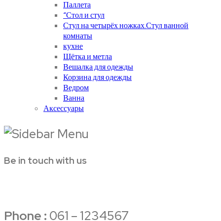
Паллета
“Стол и стул
Стул на четырёх ножках.Стул ванной
комнаты
кухне
Щётка и метла
Вешалка для одежды
Корзина для одежды
Ведром
Ванна
Аксессуары
Be in touch with us
Phone :
061 – 1234567