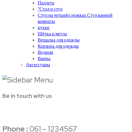
Паллета
“Стол и стул
Стул на четырёх ножках.Стул ванной
комнаты
кухне
Щётка и метла
Вешалка для одежды
Корзина для одежды
Ведром
Ванна
Аксессуары
Be in touch with us
Phone :
061 – 1234567