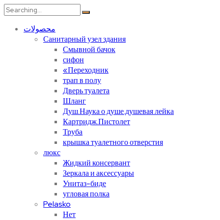
Search
for:
محصولات
Санитарный узел здания
Смывной бачок
сифон
«Переходник
трап в полу
Дверь туалета
Шланг
Душ.Наука о душе.душевая лейка
Картридж.Пистолет
Труба
крышка туалетного отверстия
люкс
Жидкий консервант
Зеркала и аксессуары
Унитаз-биде
угловая полка
Pelasko
Нет