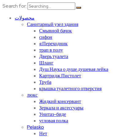
Search for:
محصولات
Санитарный узел здания
Смывной бачок
сифон
«Переходник
трап в полу
Дверь туалета
Шланг
Душ.Наука о душе.душевая лейка
Картридж.Пистолет
Труба
крышка туалетного отверстия
люкс
Жидкий консервант
Зеркала и аксессуары
Унитаз-биде
угловая полка
Pelasko
Нет