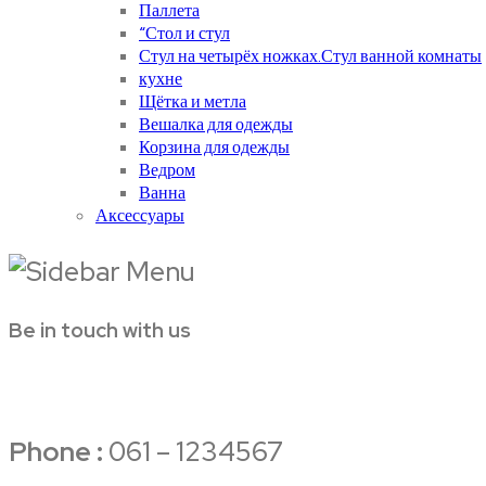
Паллета
“Стол и стул
Стул на четырёх ножках.Стул ванной комнаты
кухне
Щётка и метла
Вешалка для одежды
Корзина для одежды
Ведром
Ванна
Аксессуары
Be in touch with us
Phone :
061 – 1234567