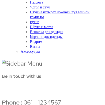
Паллета
“Стол и стул
Стул на четырёх ножках.Стул ванной
комнаты
кухне
Щётка и метла
Вешалка для одежды
Корзина для одежды
Ведром
Ванна
Аксессуары
Be in touch with us
Phone :
061 – 1234567