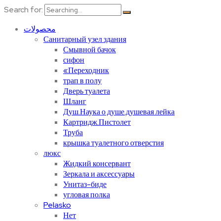
Search for:
محصولات
Санитарный узел здания
Смывной бачок
сифон
«Переходник
трап в полу
Дверь туалета
Шланг
Душ.Наука о душе.душевая лейка
Картридж.Пистолет
Труба
крышка туалетного отверстия
люкс
Жидкий консервант
Зеркала и аксессуары
Унитаз-биде
угловая полка
Pelasko
Нет