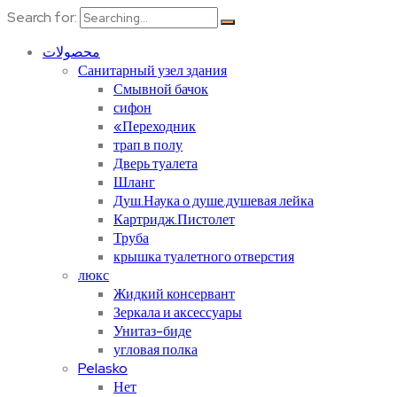
Search for:
محصولات
Санитарный узел здания
Смывной бачок
сифон
«Переходник
трап в полу
Дверь туалета
Шланг
Душ.Наука о душе.душевая лейка
Картридж.Пистолет
Труба
крышка туалетного отверстия
люкс
Жидкий консервант
Зеркала и аксессуары
Унитаз-биде
угловая полка
Pelasko
Нет