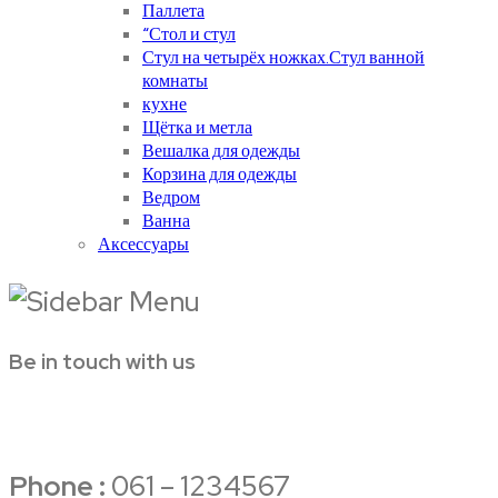
Паллета
“Стол и стул
Стул на четырёх ножках.Стул ванной
комнаты
кухне
Щётка и метла
Вешалка для одежды
Корзина для одежды
Ведром
Ванна
Аксессуары
Be in touch with us
Phone :
061 – 1234567