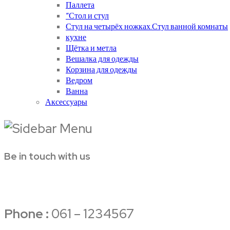
Паллета
“Стол и стул
Стул на четырёх ножках.Стул ванной комнаты
кухне
Щётка и метла
Вешалка для одежды
Корзина для одежды
Ведром
Ванна
Аксессуары
Be in touch with us
Phone :
061 – 1234567