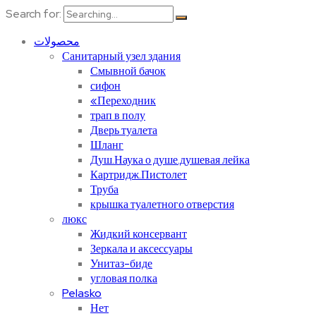
Search for:
محصولات
Санитарный узел здания
Смывной бачок
сифон
«Переходник
трап в полу
Дверь туалета
Шланг
Душ.Наука о душе.душевая лейка
Картридж.Пистолет
Труба
крышка туалетного отверстия
люкс
Жидкий консервант
Зеркала и аксессуары
Унитаз-биде
угловая полка
Pelasko
Нет