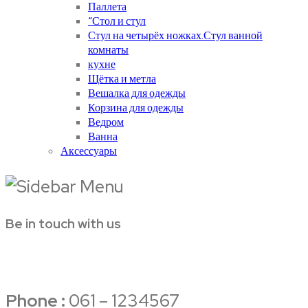
Паллета
“Стол и стул
Стул на четырёх ножках.Стул ванной
комнаты
кухне
Щётка и метла
Вешалка для одежды
Корзина для одежды
Ведром
Ванна
Аксессуары
Be in touch with us
Phone :
061 – 1234567