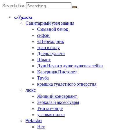
Search for:
محصولات
Санитарный узел здания
Смывной бачок
сифон
«Переходник
трап в полу
Дверь туалета
Шланг
Душ.Наука о душе.душевая лейка
Картридж.Пистолет
Труба
крышка туалетного отверстия
люкс
Жидкий консервант
Зеркала и аксессуары
Унитаз-биде
угловая полка
Pelasko
Нет