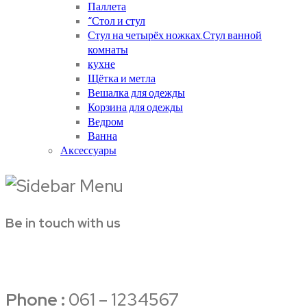
Паллета
“Стол и стул
Стул на четырёх ножках.Стул ванной
комнаты
кухне
Щётка и метла
Вешалка для одежды
Корзина для одежды
Ведром
Ванна
Аксессуары
Be in touch with us
Phone :
061 – 1234567