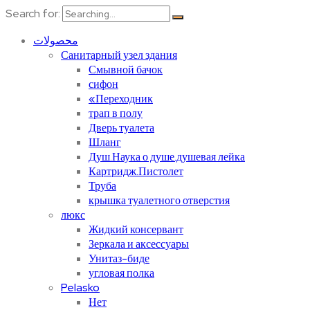
Search for:
محصولات
Санитарный узел здания
Смывной бачок
сифон
«Переходник
трап в полу
Дверь туалета
Шланг
Душ.Наука о душе.душевая лейка
Картридж.Пистолет
Труба
крышка туалетного отверстия
люкс
Жидкий консервант
Зеркала и аксессуары
Унитаз-биде
угловая полка
Pelasko
Нет