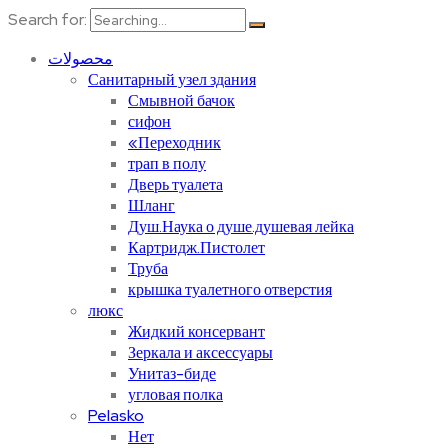
Search for:
محصولات
Санитарный узел здания
Смывной бачок
сифон
«Переходник
трап в полу
Дверь туалета
Шланг
Душ.Наука о душе.душевая лейка
Картридж.Пистолет
Труба
крышка туалетного отверстия
люкс
Жидкий консервант
Зеркала и аксессуары
Унитаз-биде
угловая полка
Pelasko
Нет