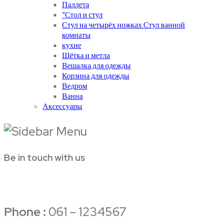
Паллета
“Стол и стул
Стул на четырёх ножках.Стул ванной
комнаты
кухне
Щётка и метла
Вешалка для одежды
Корзина для одежды
Ведром
Ванна
Аксессуары
Be in touch with us
Phone :
061 – 1234567