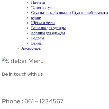
Паллета
“Стол и стул
Стул на четырёх ножках.Стул ванной комнаты
кухне
Щётка и метла
Вешалка для одежды
Корзина для одежды
Ведром
Ванна
Аксессуары
Be in touch with us
Phone :
061 – 1234567