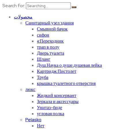
Search for:
محصولات
Санитарный узел здания
Смывной бачок
сифон
«Переходник
трап в полу
Дверь туалета
Шланг
Душ.Наука о душе.душевая лейка
Картридж.Пистолет
Труба
крышка туалетного отверстия
люкс
Жидкий консервант
Зеркала и аксессуары
Унитаз-биде
угловая полка
Pelasko
Нет