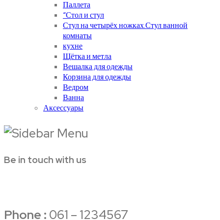
Паллета
“Стол и стул
Стул на четырёх ножках.Стул ванной
комнаты
кухне
Щётка и метла
Вешалка для одежды
Корзина для одежды
Ведром
Ванна
Аксессуары
Be in touch with us
Phone :
061 – 1234567