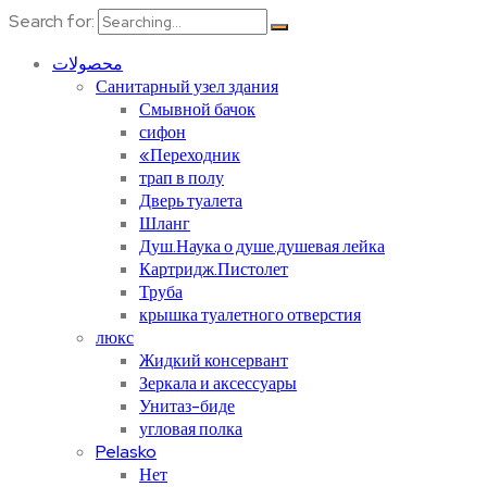
Search for:
محصولات
Санитарный узел здания
Смывной бачок
сифон
«Переходник
трап в полу
Дверь туалета
Шланг
Душ.Наука о душе.душевая лейка
Картридж.Пистолет
Труба
крышка туалетного отверстия
люкс
Жидкий консервант
Зеркала и аксессуары
Унитаз-биде
угловая полка
Pelasko
Нет