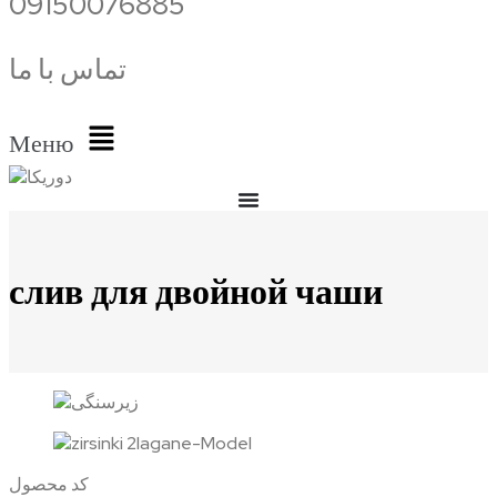
09150076885
تماس با ما
Меню
слив для двойной чаши
کد محصول