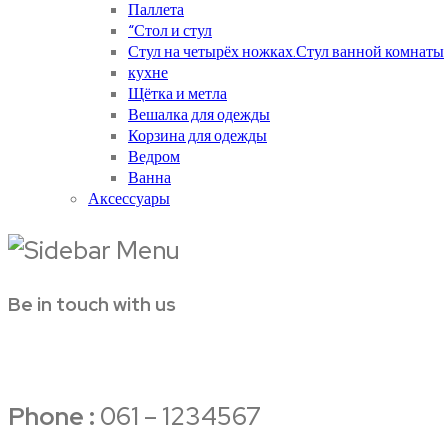
Паллета
“Стол и стул
Стул на четырёх ножках.Стул ванной комнаты
кухне
Щётка и метла
Вешалка для одежды
Корзина для одежды
Ведром
Ванна
Аксессуары
Be in touch with us
Phone :
061 – 1234567