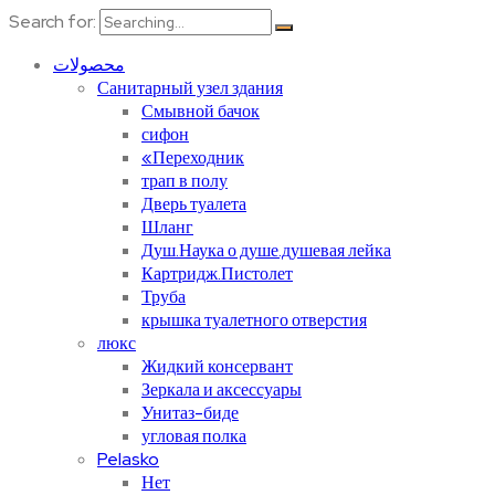
Search for:
محصولات
Санитарный узел здания
Смывной бачок
сифон
«Переходник
трап в полу
Дверь туалета
Шланг
Душ.Наука о душе.душевая лейка
Картридж.Пистолет
Труба
крышка туалетного отверстия
люкс
Жидкий консервант
Зеркала и аксессуары
Унитаз-биде
угловая полка
Pelasko
Нет