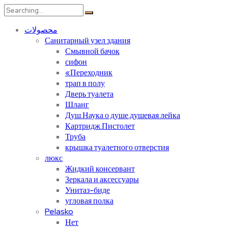
Search
for:
محصولات
Санитарный узел здания
Смывной бачок
сифон
«Переходник
трап в полу
Дверь туалета
Шланг
Душ.Наука о душе.душевая лейка
Картридж.Пистолет
Труба
крышка туалетного отверстия
люкс
Жидкий консервант
Зеркала и аксессуары
Унитаз-биде
угловая полка
Pelasko
Нет