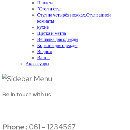
Паллета
“Стол и стул
Стул на четырёх ножках.Стул ванной
комнаты
кухне
Щётка и метла
Вешалка для одежды
Корзина для одежды
Ведром
Ванна
Аксессуары
Be in touch with us
Phone :
061 – 1234567