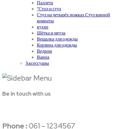
Паллета
“Стол и стул
Стул на четырёх ножках.Стул ванной
комнаты
кухне
Щётка и метла
Вешалка для одежды
Корзина для одежды
Ведром
Ванна
Аксессуары
Be in touch with us
Phone :
061 – 1234567