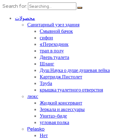
Search for:
محصولات
Санитарный узел здания
Смывной бачок
сифон
«Переходник
трап в полу
Дверь туалета
Шланг
Душ.Наука о душе.душевая лейка
Картридж.Пистолет
Труба
крышка туалетного отверстия
люкс
Жидкий консервант
Зеркала и аксессуары
Унитаз-биде
угловая полка
Pelasko
Нет