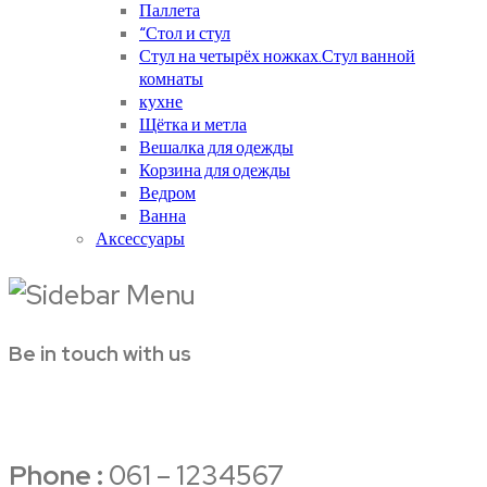
Паллета
“Стол и стул
Стул на четырёх ножках.Стул ванной
комнаты
кухне
Щётка и метла
Вешалка для одежды
Корзина для одежды
Ведром
Ванна
Аксессуары
Be in touch with us
Phone :
061 – 1234567