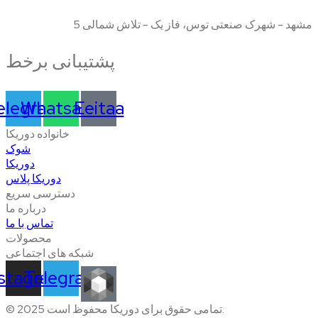
مشهد - شهرک صنعتی توس، فاز یک - تلاش شمالی 5
پشتیبانی برخط
elegram
Whatsapp
Eeitaa
خانواده دوریکا
شوک
دوریکا
دوریکا پلاس
دسترسی سریع
درباره ما
تماس با ما
محصولات
شبکه های اجتماعی
nstagram
Telegram
© 2025 تمامی حقوق برای دوریکا محفوظ است.