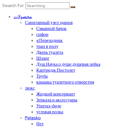
Search for:
محصولات
Санитарный узел здания
Смывной бачок
сифон
«Переходник
трап в полу
Дверь туалета
Шланг
Душ.Наука о душе.душевая лейка
Картридж.Пистолет
Труба
крышка туалетного отверстия
люкс
Жидкий консервант
Зеркала и аксессуары
Унитаз-биде
угловая полка
Pelasko
Нет