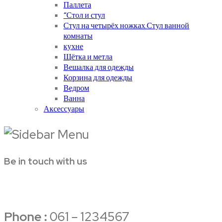
Паллета
“Стол и стул
Стул на четырёх ножках.Стул ванной
комнаты
кухне
Щётка и метла
Вешалка для одежды
Корзина для одежды
Ведром
Ванна
Аксессуары
Be in touch with us
Phone :
061 – 1234567