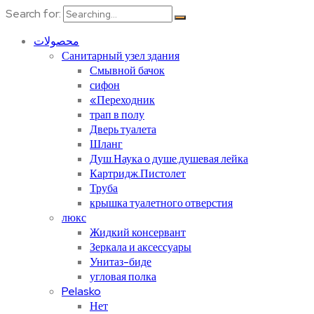
Search for:
محصولات
Санитарный узел здания
Смывной бачок
сифон
«Переходник
трап в полу
Дверь туалета
Шланг
Душ.Наука о душе.душевая лейка
Картридж.Пистолет
Труба
крышка туалетного отверстия
люкс
Жидкий консервант
Зеркала и аксессуары
Унитаз-биде
угловая полка
Pelasko
Нет