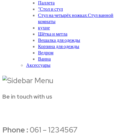
Паллета
“Стол и стул
Стул на четырёх ножках.Стул ванной
комнаты
кухне
Щётка и метла
Вешалка для одежды
Корзина для одежды
Ведром
Ванна
Аксессуары
Be in touch with us
Phone :
061 – 1234567