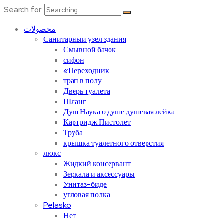
Search for:
محصولات
Санитарный узел здания
Смывной бачок
сифон
«Переходник
трап в полу
Дверь туалета
Шланг
Душ.Наука о душе.душевая лейка
Картридж.Пистолет
Труба
крышка туалетного отверстия
люкс
Жидкий консервант
Зеркала и аксессуары
Унитаз-биде
угловая полка
Pelasko
Нет