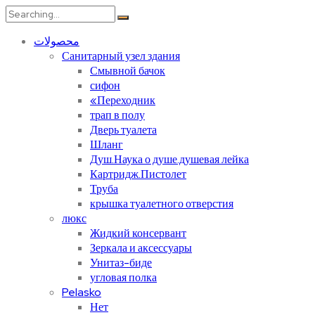
Search
for:
محصولات
Санитарный узел здания
Смывной бачок
сифон
«Переходник
трап в полу
Дверь туалета
Шланг
Душ.Наука о душе.душевая лейка
Картридж.Пистолет
Труба
крышка туалетного отверстия
люкс
Жидкий консервант
Зеркала и аксессуары
Унитаз-биде
угловая полка
Pelasko
Нет