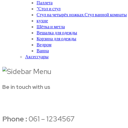
Паллета
“Стол и стул
Стул на четырёх ножках.Стул ванной комнаты
кухне
Щётка и метла
Вешалка для одежды
Корзина для одежды
Ведром
Ванна
Аксессуары
Be in touch with us
Phone :
061 – 1234567