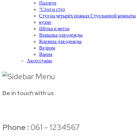
Паллета
“Стол и стул
Стул на четырёх ножках.Стул ванной комнаты
кухне
Щётка и метла
Вешалка для одежды
Корзина для одежды
Ведром
Ванна
Аксессуары
Be in touch with us
Phone :
061 – 1234567