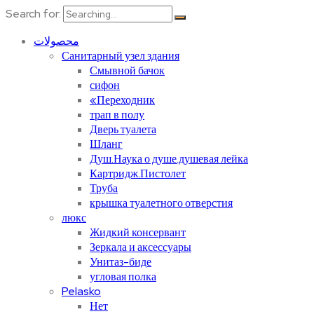
Search for:
محصولات
Санитарный узел здания
Смывной бачок
сифон
«Переходник
трап в полу
Дверь туалета
Шланг
Душ.Наука о душе.душевая лейка
Картридж.Пистолет
Труба
крышка туалетного отверстия
люкс
Жидкий консервант
Зеркала и аксессуары
Унитаз-биде
угловая полка
Pelasko
Нет