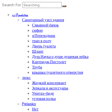
Search for:
محصولات
Санитарный узел здания
Смывной бачок
сифон
«Переходник
трап в полу
Дверь туалета
Шланг
Душ.Наука о душе.душевая лейка
Картридж.Пистолет
Труба
крышка туалетного отверстия
люкс
Жидкий консервант
Зеркала и аксессуары
Унитаз-биде
угловая полка
Pelasko
Нет