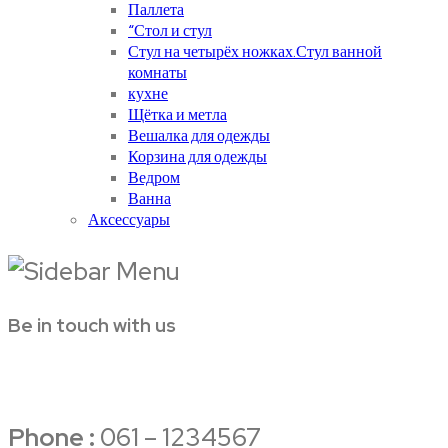
Паллета
“Стол и стул
Стул на четырёх ножках.Стул ванной
комнаты
кухне
Щётка и метла
Вешалка для одежды
Корзина для одежды
Ведром
Ванна
Аксессуары
Be in touch with us
Phone :
061 – 1234567