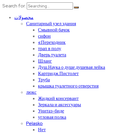
Search for:
محصولات
Санитарный узел здания
Смывной бачок
сифон
«Переходник
трап в полу
Дверь туалета
Шланг
Душ.Наука о душе.душевая лейка
Картридж.Пистолет
Труба
крышка туалетного отверстия
люкс
Жидкий консервант
Зеркала и аксессуары
Унитаз-биде
угловая полка
Pelasko
Нет