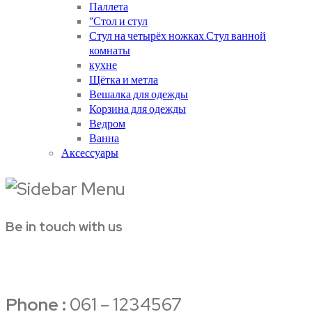
Паллета
“Стол и стул
Стул на четырёх ножках.Стул ванной
комнаты
кухне
Щётка и метла
Вешалка для одежды
Корзина для одежды
Ведром
Ванна
Аксессуары
Be in touch with us
Phone :
061 – 1234567