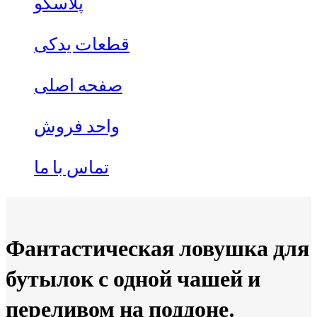
پلاسکو
قطعات یدکی
صفحه اصلی
واحد فروش
تماس با ما
Фантастическая ловушка для
бутылок с одной чашей и
переливом на поддоне.