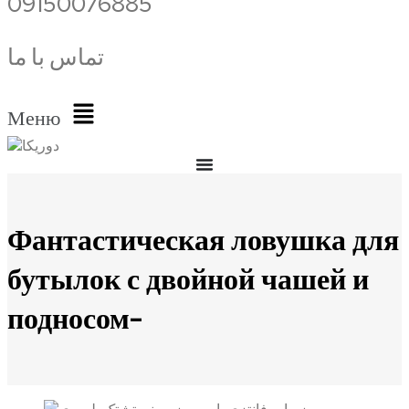
09150076885
تماس با ما
Меню
Фантастическая ловушка для
бутылок с двойной чашей и
подносом-