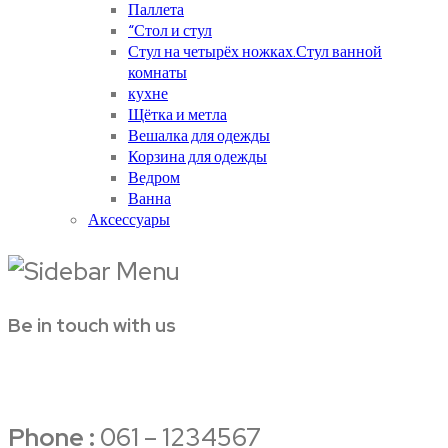
Паллета
“Стол и стул
Стул на четырёх ножках.Стул ванной
комнаты
кухне
Щётка и метла
Вешалка для одежды
Корзина для одежды
Ведром
Ванна
Аксессуары
Be in touch with us
Phone :
061 – 1234567