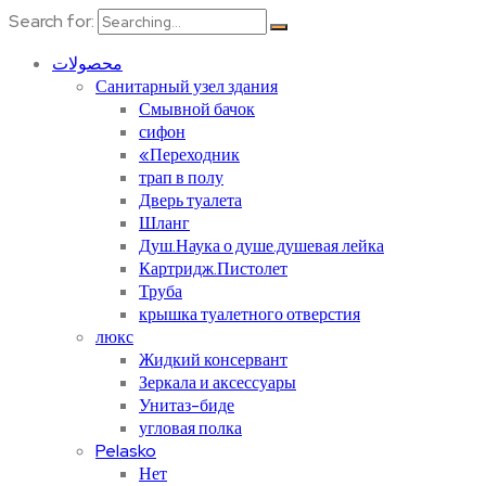
Search for:
محصولات
Санитарный узел здания
Смывной бачок
сифон
«Переходник
трап в полу
Дверь туалета
Шланг
Душ.Наука о душе.душевая лейка
Картридж.Пистолет
Труба
крышка туалетного отверстия
люкс
Жидкий консервант
Зеркала и аксессуары
Унитаз-биде
угловая полка
Pelasko
Нет