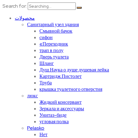
Search for:
محصولات
Санитарный узел здания
Смывной бачок
сифон
«Переходник
трап в полу
Дверь туалета
Шланг
Душ.Наука о душе.душевая лейка
Картридж.Пистолет
Труба
крышка туалетного отверстия
люкс
Жидкий консервант
Зеркала и аксессуары
Унитаз-биде
угловая полка
Pelasko
Нет