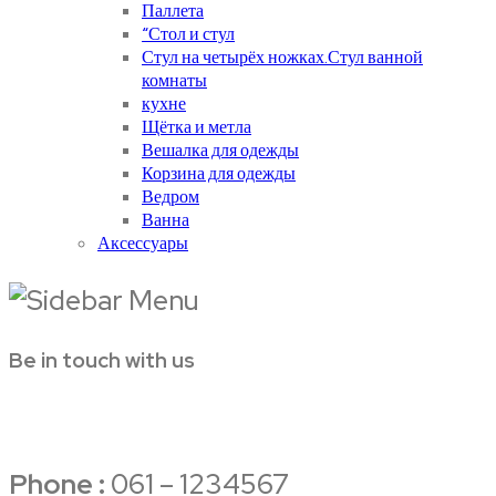
Паллета
“Стол и стул
Стул на четырёх ножках.Стул ванной
комнаты
кухне
Щётка и метла
Вешалка для одежды
Корзина для одежды
Ведром
Ванна
Аксессуары
Be in touch with us
Phone :
061 – 1234567