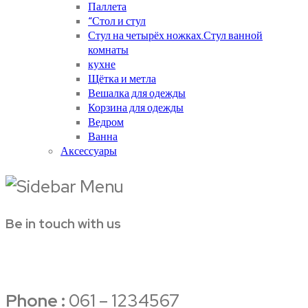
Паллета
“Стол и стул
Стул на четырёх ножках.Стул ванной
комнаты
кухне
Щётка и метла
Вешалка для одежды
Корзина для одежды
Ведром
Ванна
Аксессуары
Be in touch with us
Phone :
061 – 1234567