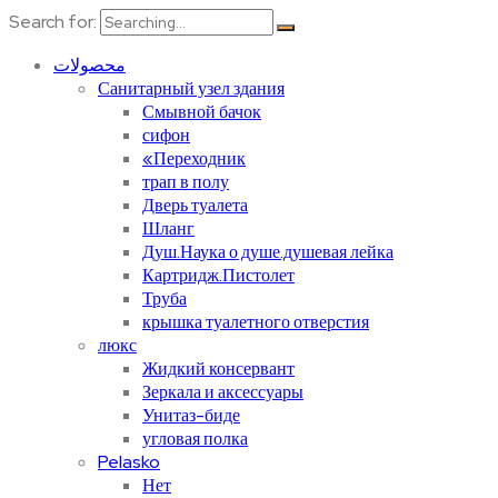
Search for:
محصولات
Санитарный узел здания
Смывной бачок
сифон
«Переходник
трап в полу
Дверь туалета
Шланг
Душ.Наука о душе.душевая лейка
Картридж.Пистолет
Труба
крышка туалетного отверстия
люкс
Жидкий консервант
Зеркала и аксессуары
Унитаз-биде
угловая полка
Pelasko
Нет