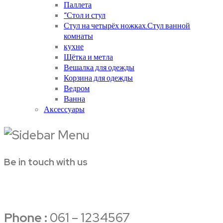
Паллета
“Стол и стул
Стул на четырёх ножках.Стул ванной
комнаты
кухне
Щётка и метла
Вешалка для одежды
Корзина для одежды
Ведром
Ванна
Аксессуары
Be in touch with us
Phone :
061 – 1234567