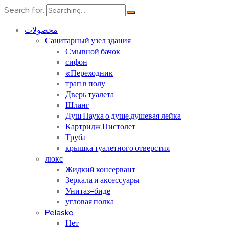
Search for:
محصولات
Санитарный узел здания
Смывной бачок
сифон
«Переходник
трап в полу
Дверь туалета
Шланг
Душ.Наука о душе.душевая лейка
Картридж.Пистолет
Труба
крышка туалетного отверстия
люкс
Жидкий консервант
Зеркала и аксессуары
Унитаз-биде
угловая полка
Pelasko
Нет