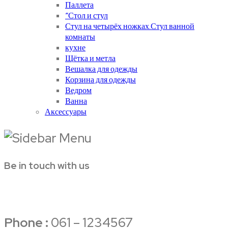
Паллета
“Стол и стул
Стул на четырёх ножках.Стул ванной
комнаты
кухне
Щётка и метла
Вешалка для одежды
Корзина для одежды
Ведром
Ванна
Аксессуары
Be in touch with us
Phone :
061 – 1234567