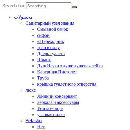
Search for:
محصولات
Санитарный узел здания
Смывной бачок
сифон
«Переходник
трап в полу
Дверь туалета
Шланг
Душ.Наука о душе.душевая лейка
Картридж.Пистолет
Труба
крышка туалетного отверстия
люкс
Жидкий консервант
Зеркала и аксессуары
Унитаз-биде
угловая полка
Pelasko
Нет