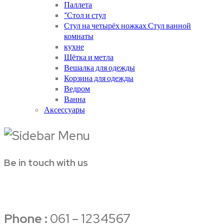
Паллета
“Стол и стул
Стул на четырёх ножках.Стул ванной
комнаты
кухне
Щётка и метла
Вешалка для одежды
Корзина для одежды
Ведром
Ванна
Аксессуары
Be in touch with us
Phone :
061 – 1234567