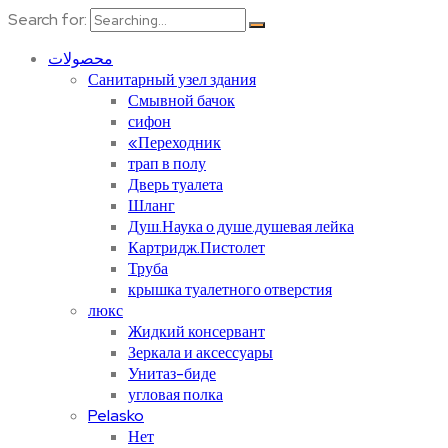
Search for:
محصولات
Санитарный узел здания
Смывной бачок
сифон
«Переходник
трап в полу
Дверь туалета
Шланг
Душ.Наука о душе.душевая лейка
Картридж.Пистолет
Труба
крышка туалетного отверстия
люкс
Жидкий консервант
Зеркала и аксессуары
Унитаз-биде
угловая полка
Pelasko
Нет