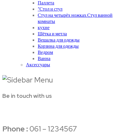
Паллета
“Стол и стул
Стул на четырёх ножках.Стул ванной
комнаты
кухне
Щётка и метла
Вешалка для одежды
Корзина для одежды
Ведром
Ванна
Аксессуары
Be in touch with us
Phone :
061 – 1234567