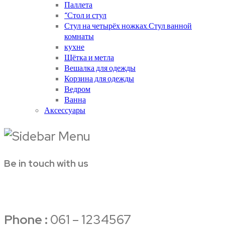
Паллета
“Стол и стул
Стул на четырёх ножках.Стул ванной
комнаты
кухне
Щётка и метла
Вешалка для одежды
Корзина для одежды
Ведром
Ванна
Аксессуары
Be in touch with us
Phone :
061 – 1234567