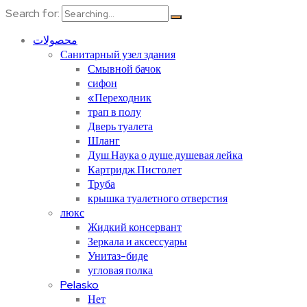
Search for:
محصولات
Санитарный узел здания
Смывной бачок
сифон
«Переходник
трап в полу
Дверь туалета
Шланг
Душ.Наука о душе.душевая лейка
Картридж.Пистолет
Труба
крышка туалетного отверстия
люкс
Жидкий консервант
Зеркала и аксессуары
Унитаз-биде
угловая полка
Pelasko
Нет