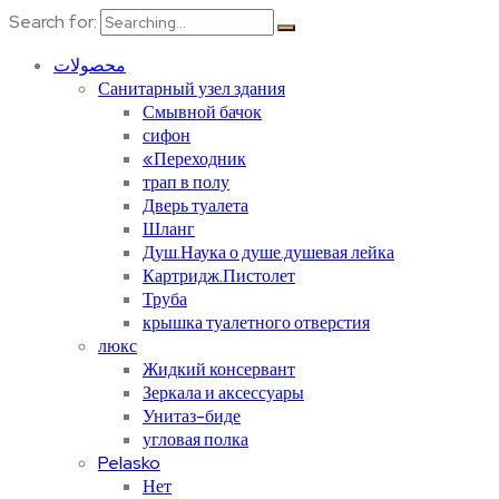
Search for:
محصولات
Санитарный узел здания
Смывной бачок
сифон
«Переходник
трап в полу
Дверь туалета
Шланг
Душ.Наука о душе.душевая лейка
Картридж.Пистолет
Труба
крышка туалетного отверстия
люкс
Жидкий консервант
Зеркала и аксессуары
Унитаз-биде
угловая полка
Pelasko
Нет