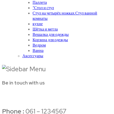
Паллета
“Стол и стул
Стул на четырёх ножках.Стул ванной
комнаты
кухне
Щётка и метла
Вешалка для одежды
Корзина для одежды
Ведром
Ванна
Аксессуары
Be in touch with us
Phone :
061 – 1234567