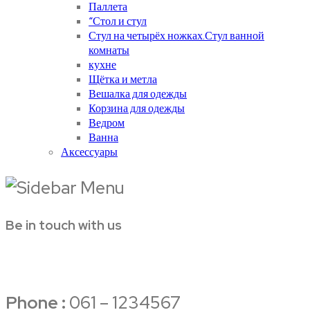
Паллета
“Стол и стул
Стул на четырёх ножках.Стул ванной
комнаты
кухне
Щётка и метла
Вешалка для одежды
Корзина для одежды
Ведром
Ванна
Аксессуары
Be in touch with us
Phone :
061 – 1234567