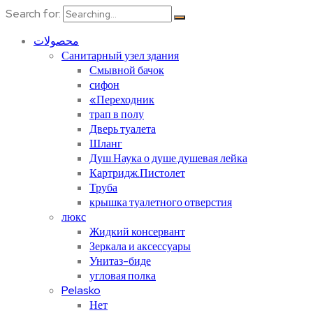
Search for:
محصولات
Санитарный узел здания
Смывной бачок
сифон
«Переходник
трап в полу
Дверь туалета
Шланг
Душ.Наука о душе.душевая лейка
Картридж.Пистолет
Труба
крышка туалетного отверстия
люкс
Жидкий консервант
Зеркала и аксессуары
Унитаз-биде
угловая полка
Pelasko
Нет