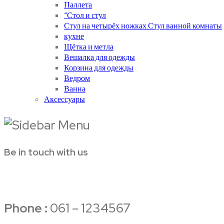
Паллета
“Стол и стул
Стул на четырёх ножках.Стул ванной комнаты
кухне
Щётка и метла
Вешалка для одежды
Корзина для одежды
Ведром
Ванна
Аксессуары
Be in touch with us
Phone :
061 – 1234567