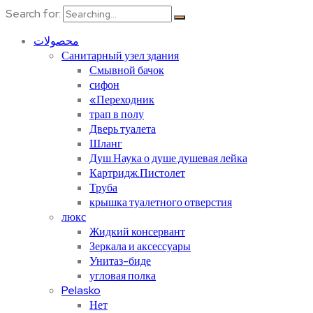
Search for:
محصولات
Санитарный узел здания
Смывной бачок
сифон
«Переходник
трап в полу
Дверь туалета
Шланг
Душ.Наука о душе.душевая лейка
Картридж.Пистолет
Труба
крышка туалетного отверстия
люкс
Жидкий консервант
Зеркала и аксессуары
Унитаз-биде
угловая полка
Pelasko
Нет