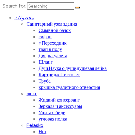
Search for:
محصولات
Санитарный узел здания
Смывной бачок
сифон
«Переходник
трап в полу
Дверь туалета
Шланг
Душ.Наука о душе.душевая лейка
Картридж.Пистолет
Труба
крышка туалетного отверстия
люкс
Жидкий консервант
Зеркала и аксессуары
Унитаз-биде
угловая полка
Pelasko
Нет