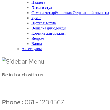
Паллета
“Стол и стул
Стул на четырёх ножках.Стул ванной комнаты
кухне
Щётка и метла
Вешалка для одежды
Корзина для одежды
Ведром
Ванна
Аксессуары
Be in touch with us
Phone :
061 – 1234567