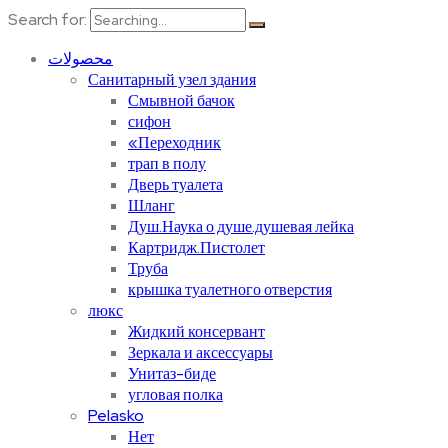
Search for:
محصولات
Санитарный узел здания
Смывной бачок
сифон
«Переходник
трап в полу
Дверь туалета
Шланг
Душ.Наука о душе.душевая лейка
Картридж.Пистолет
Труба
крышка туалетного отверстия
люкс
Жидкий консервант
Зеркала и аксессуары
Унитаз-биде
угловая полка
Pelasko
Нет