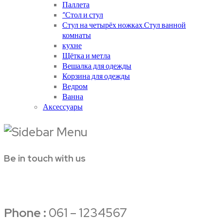
Паллета
“Стол и стул
Стул на четырёх ножках.Стул ванной
комнаты
кухне
Щётка и метла
Вешалка для одежды
Корзина для одежды
Ведром
Ванна
Аксессуары
Be in touch with us
Phone :
061 – 1234567