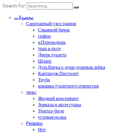
Search for:
محصولات
Санитарный узел здания
Смывной бачок
сифон
«Переходник
трап в полу
Дверь туалета
Шланг
Душ.Наука о душе.душевая лейка
Картридж.Пистолет
Труба
крышка туалетного отверстия
люкс
Жидкий консервант
Зеркала и аксессуары
Унитаз-биде
угловая полка
Pelasko
Нет