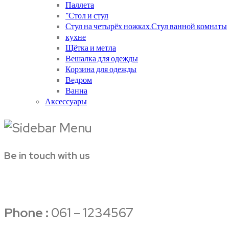
Паллета
“Стол и стул
Стул на четырёх ножках.Стул ванной комнаты
кухне
Щётка и метла
Вешалка для одежды
Корзина для одежды
Ведром
Ванна
Аксессуары
Be in touch with us
Phone :
061 – 1234567