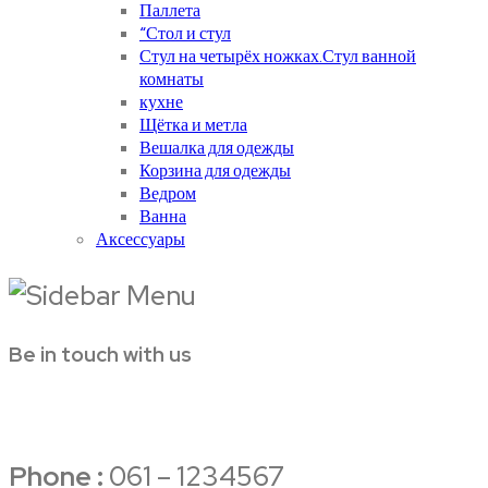
Паллета
“Стол и стул
Стул на четырёх ножках.Стул ванной
комнаты
кухне
Щётка и метла
Вешалка для одежды
Корзина для одежды
Ведром
Ванна
Аксессуары
Be in touch with us
Phone :
061 – 1234567