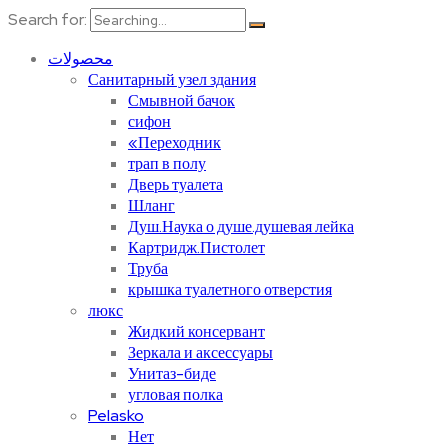
Search for:
محصولات
Санитарный узел здания
Смывной бачок
сифон
«Переходник
трап в полу
Дверь туалета
Шланг
Душ.Наука о душе.душевая лейка
Картридж.Пистолет
Труба
крышка туалетного отверстия
люкс
Жидкий консервант
Зеркала и аксессуары
Унитаз-биде
угловая полка
Pelasko
Нет