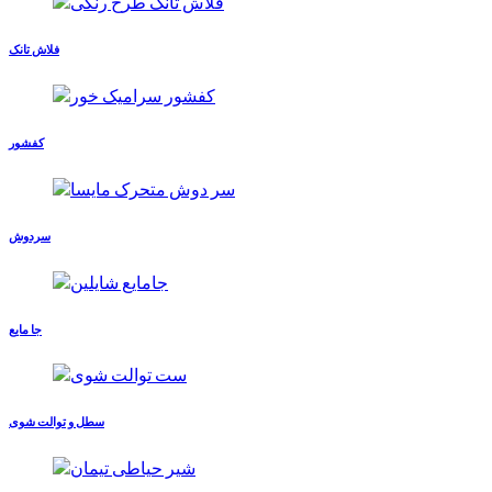
فلاش تانک
کفشور
سردوش
جا مایع
سطل و توالت شوی