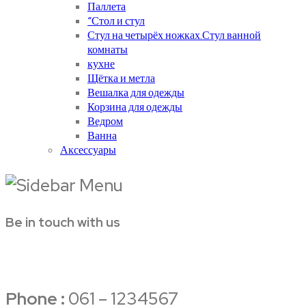
Паллета
“Стол и стул
Стул на четырёх ножках.Стул ванной
комнаты
кухне
Щётка и метла
Вешалка для одежды
Корзина для одежды
Ведром
Ванна
Аксессуары
Be in touch with us
Phone :
061 – 1234567