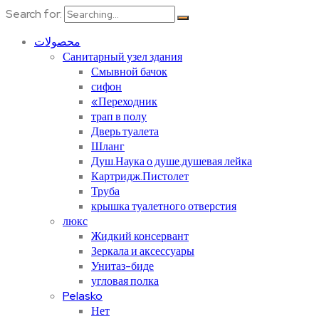
Search for:
محصولات
Санитарный узел здания
Смывной бачок
сифон
«Переходник
трап в полу
Дверь туалета
Шланг
Душ.Наука о душе.душевая лейка
Картридж.Пистолет
Труба
крышка туалетного отверстия
люкс
Жидкий консервант
Зеркала и аксессуары
Унитаз-биде
угловая полка
Pelasko
Нет