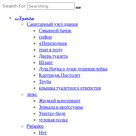
Search for:
محصولات
Санитарный узел здания
Смывной бачок
сифон
«Переходник
трап в полу
Дверь туалета
Шланг
Душ.Наука о душе.душевая лейка
Картридж.Пистолет
Труба
крышка туалетного отверстия
люкс
Жидкий консервант
Зеркала и аксессуары
Унитаз-биде
угловая полка
Pelasko
Нет