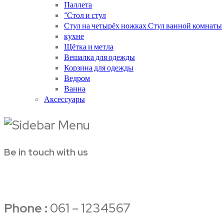
Паллета
“Стол и стул
Стул на четырёх ножках.Стул ванной комнаты
кухне
Щётка и метла
Вешалка для одежды
Корзина для одежды
Ведром
Ванна
Аксессуары
Be in touch with us
Phone :
061 – 1234567